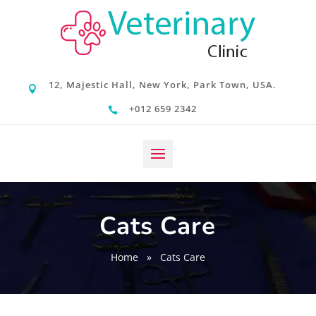
12, Majestic Hall, New York, Park Town, USA.

+012 659 2342

Cats Care
Home
»
Cats Care