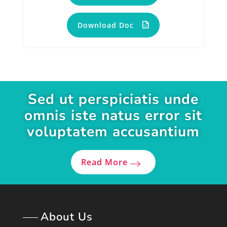
Download Doc
Sed ut perspiciatis unde
omnis iste natus error sit
voluptatem accusantium
Read More
About Us