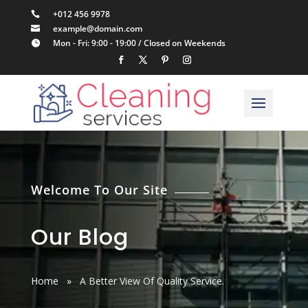
+012 456 9978

example@domain.com

Mon - Fri: 9:00 - 19:00 / Closed on Weekends

Welcome To Our Site
Our Blog
Home
»
A Better View Of Quality Service.